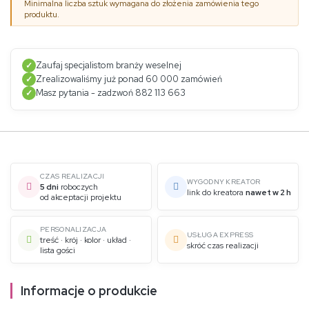
Minimalna liczba sztuk wymagana do złożenia zamówienia tego
produktu.
Zaufaj specjalistom branży weselnej
✓
Zrealizowaliśmy już ponad 60 000 zamówień
✓
Masz pytania - zadzwoń 882 113 663
✓
CZAS REALIZACJI
WYGODNY KREATOR
5 dni
roboczych
link do kreatora
nawet w 2 h
od akceptacji projektu
PERSONALIZACJA
USŁUGA EXPRESS
treść · krój · kolor · układ ·
skróć czas realizacji
lista gości
Informacje o produkcie