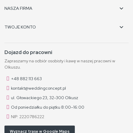

NASZA FIRMA

TWOJE KONTO
Dojazd do pracowni
Zapraszamy na odbiór osobisty i kawę w naszej pracowni w
Olkuszu.
+48 882 113 663
kontakt@weddingconcept.pl
ul. Głowackiego 23, 32-300 Olkusz
Od poniedziałku do piątku 8:00–16:00
NIP: 2220786222
Wyznacz trasę w Google Maps