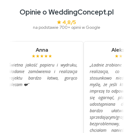
Opinie o WeddingConcept.pl
★ 4,8/5
na podstawie 700+ opinii w Google
Anna
Aleksandra
★★★★★
★★★★★
„Świetna jakość papieru i wydruku,
„Ładnie zrobione zaprosze
składanie zamówienia i realizacja
realizacja, co praw
projektu bardzo łatwa, gorąco
stosunkowo niedużą ilo
polecam ❤️"
myślę, że jeśli ktoś plan
imprezę to odpowiednio w
się ogarnąć, platforma 
udostępniana do kont
bardzo ułatwia. K
sprzedającym/grafikiem
bezproblemowy, popra
chciałam nanieść, bez