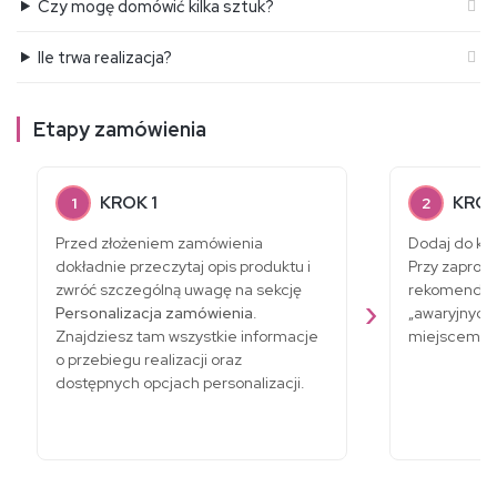
Czy mogę domówić kilka sztuk?
Ile trwa realizacja?
Etapy zamówienia
KROK 1
KROK
1
2
Przed złożeniem zamówienia
Dodaj do ko
dokładnie przeczytaj opis produktu i
Przy zaprosz
zwróć szczególną uwagę na sekcję
rekomenduje
Personalizacja zamówienia
.
„awaryjnych
Znajdziesz tam wszystkie informacje
miejscem do
o przebiegu realizacji oraz
dostępnych opcjach personalizacji.