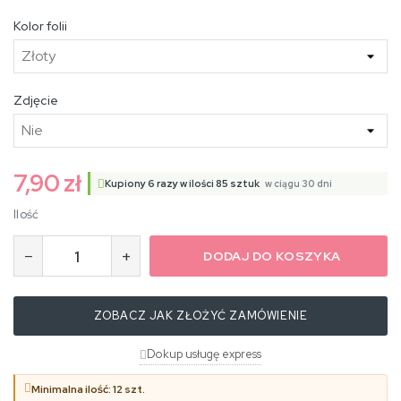
Kolor folii
Zdjęcie
7,90 zł
Kupiony
6
razy w ilości
85
sztuk
w ciągu 30 dni
Ilość
−
+
DODAJ DO KOSZYKA
ZOBACZ JAK ZŁOŻYĆ ZAMÓWIENIE
Dokup usługę express
Minimalna ilość: 12 szt.