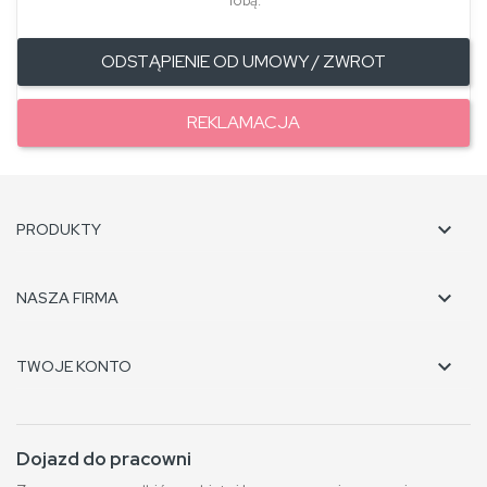
Tobą.
ODSTĄPIENIE OD UMOWY / ZWROT
REKLAMACJA

PRODUKTY

NASZA FIRMA

TWOJE KONTO
Dojazd do pracowni