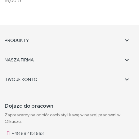
15,00 zł

PRODUKTY

NASZA FIRMA

TWOJE KONTO
Dojazd do pracowni
Zapraszamy na odbiór osobisty i kawę w naszej pracowni w
Olkuszu.
+48 882 113 663