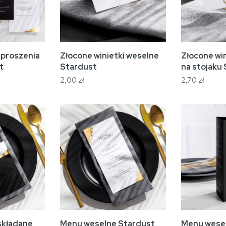
aproszenia
Złocone winietki weselne
Złocone wi
t
Stardust
na stojaku
2,00 zł
2,70 zł
składane
Menu weselne Stardust
Menu wesel