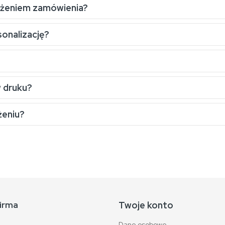
ożeniem zamówienia?
sonalizację?
w druku?
żeniu?
irma
Twoje konto
Dane osobowe