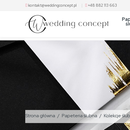
kontakt@weddingconcept.pl
|
+48 882 113 663
Pap
ś
Strona główna
Papeteria ślubna
Kolekcje ślu