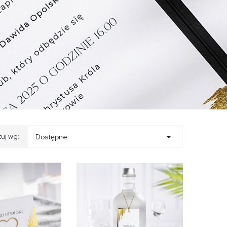

tuj wg:
Dostępne