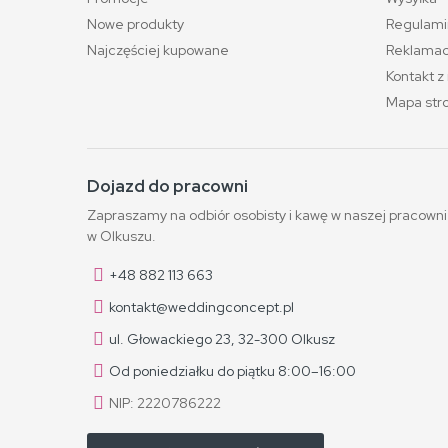
Nowe produkty
Regulami
Najczęściej kupowane
Reklamacj
Kontakt z
Mapa str
Dojazd do pracowni
Zapraszamy na odbiór osobisty i kawę w naszej pracowni
w Olkuszu.
+48 882 113 663
kontakt@weddingconcept.pl
ul. Głowackiego 23, 32-300 Olkusz
Od poniedziałku do piątku 8:00–16:00
NIP: 2220786222