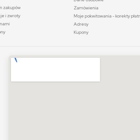
n zakupów
Zamówienia
e i zwroty
Moje pokwitowania - korekty płat
 nami
Adresy
ony
Kupony