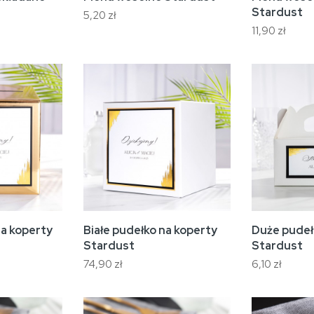
Stardust
5,20 zł
11,90 zł
na koperty
Białe pudełko na koperty
Duże pudeł
Stardust
Stardust
74,90 zł
6,10 zł