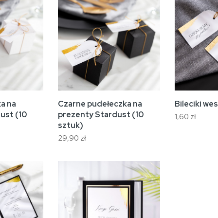
ka na
Czarne pudełeczka na
Bileciki we
ust (10
prezenty Stardust (10
1,60 zł
sztuk)
29,90 zł