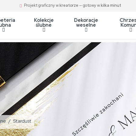
Projekt graficzny w
kreatorze
— gotowy w
kilka minut
eteria
Kolekcje
Dekoracje
Chrzes
lubna
ślubne
weselne
Komun
bne
Stardust