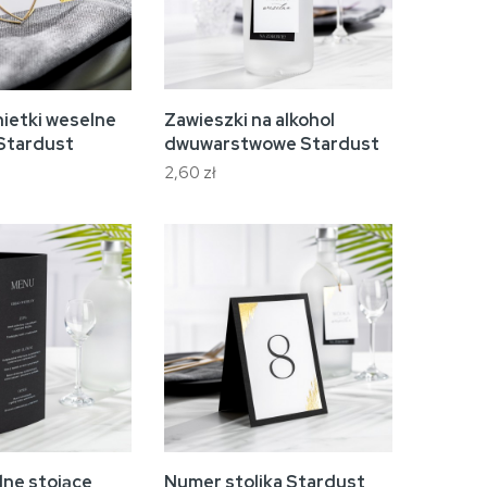
nietki weselne
Zawieszki na alkohol
 Stardust
dwuwarstwowe Stardust
2,60 zł
ne stojące
Numer stolika Stardust