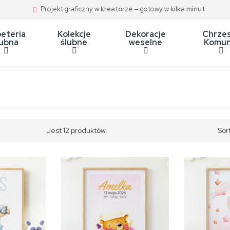
Projekt graficzny w
kreatorze
— gotowy w
kilka minut
eteria
Kolekcje
Dekoracje
Chrzes
lubna
ślubne
weselne
Komun
Jest 12 produktów.
Sor