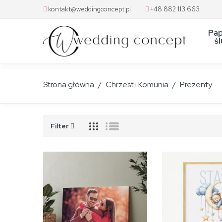
kontakt@weddingconcept.pl
|
+48 882 113 663
Pap
ś
Strona główna
Chrzest i Komunia
Prezenty
Filter