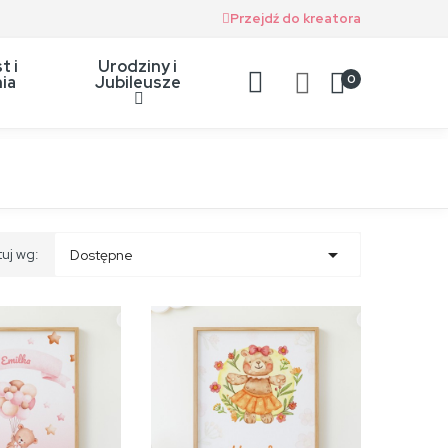
Przejdź do kreatora
t i
Urodziny i
0
ia
Jubileusze

tuj wg:
Dostępne