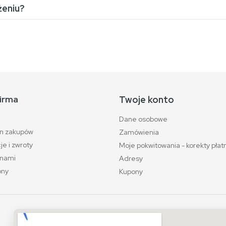
żeniu?
irma
Twoje konto
Dane osobowe
n zakupów
Zamówienia
e i zwroty
Moje pokwitowania - korekty płat
 nami
Adresy
ony
Kupony