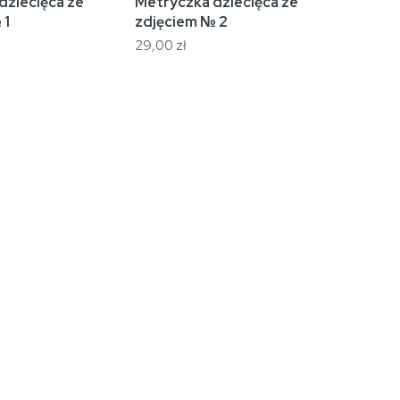
dziecięca ze
Metryczka dziecięca ze
 1
zdjęciem № 2
29,00 zł