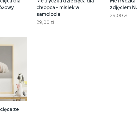
cięca dla
Metryczka dziecięca dla
Metryczka 
różowy
chłopca - misiek w
zdjęciem №
samolocie
29,00 zł
29,00 zł
cięca ze