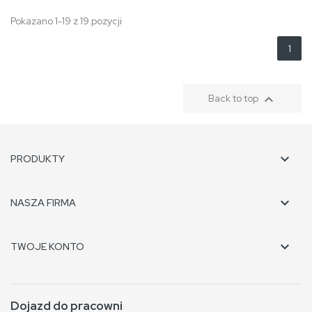
Pokazano 1-19 z 19 pozycji
1

Back to top

PRODUKTY

NASZA FIRMA

TWOJE KONTO
Dojazd do pracowni