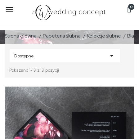
0

Strona główna
Papeteria ślubna
Kolekcje ślubne
Black

Dostępne
Pokazano 1-19 z 19 pozycji