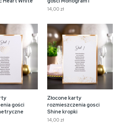
c Heart White
gości Monogram I
14,00 zł
rty
Złocone karty
enia gości
rozmieszczenia gosci
metryczne
Shine kropki
14,00 zł