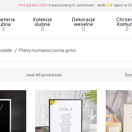
Ponad 60 000
zrealizowanych zamówień ·
setki
5★
opinii w G
eteria
Kolekcje
Dekoracje
Chrzes
lubna
ślubne
weselne
Komun
odatki
Plany rozmieszczenia gości
Jest 49 produktów.
Sor