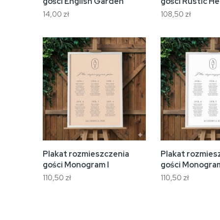
gości English Garden
gości Rustic He
14,00 zł
108,50 zł
Plakat rozmieszczenia
Plakat rozmies
gości Monogram I
gości Monogram
110,50 zł
110,50 zł