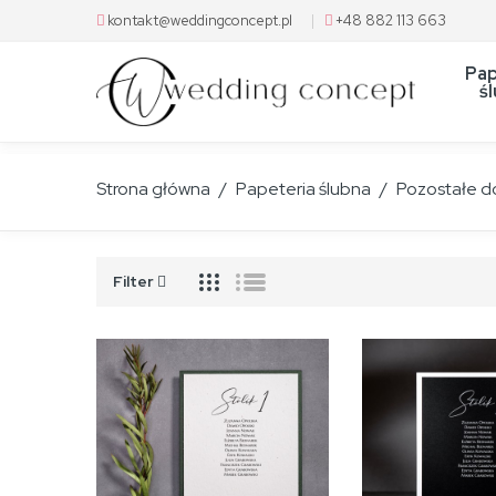
kontakt@weddingconcept.pl
|
+48 882 113 663
Pap
ś
Strona główna
Papeteria ślubna
Pozostałe d
Filter