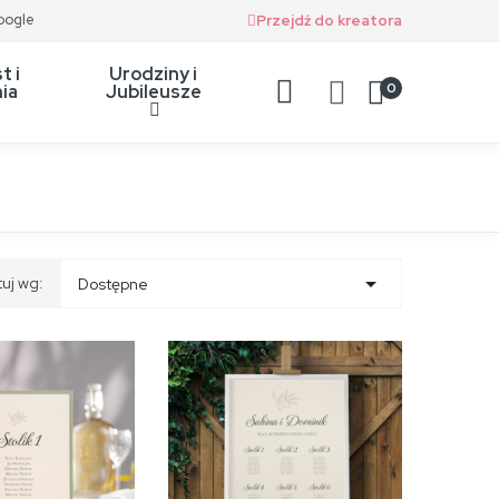
oogle
Przejdź do kreatora
t i
Urodziny i
0
ia
Jubileusze

tuj wg:
Dostępne