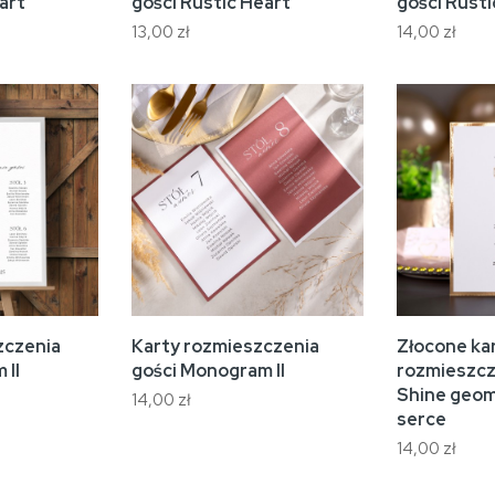
art
gości Rustic Heart
gości Rusti
13,00 zł
14,00 zł
zczenia
Karty rozmieszczenia
Złocone ka
 II
gości Monogram II
rozmieszcz
Shine geo
14,00 zł
serce
14,00 zł