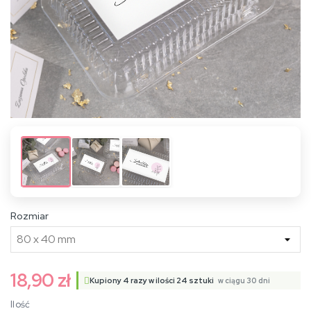
Rozmiar
18,90 zł
Kupiony
4
razy w ilości
24
sztuki
w ciągu 30 dni
Ilość