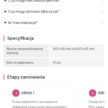
Czy mogę mieć kilka projektów?
Czy mogę domówić kilka sztuk?
Ile trwa realizacja?
Specyfikacja
Wymiar personalizowanej
160 x 80 mm lub 80 x 40 mm
etykiety
Ilość w opakowaniu
10 szt.
Etapy zamówienia
KROK 1
KROK
1
2
Przed złożeniem zamówienia
Dodaj do ko
dokładnie przeczytaj opis produktu i
Przy zaprosz