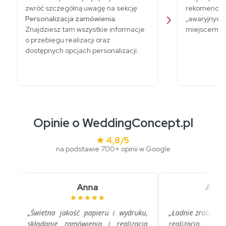
zwróć szczególną uwagę na sekcję
rekomenduje
Personalizacja zamówienia
.
„awaryjnych
Znajdziesz tam wszystkie informacje
miejscem do
o przebiegu realizacji oraz
dostępnych opcjach personalizacji.
Opinie o WeddingConcept.pl
★ 4,8/5
na podstawie 700+ opinii w Google
Anna
Aleksa
★★★★★
★★★
„Świetna jakość papieru i wydruku,
„Ładnie zrobione zap
składanie zamówienia i realizacja
realizacja, co p