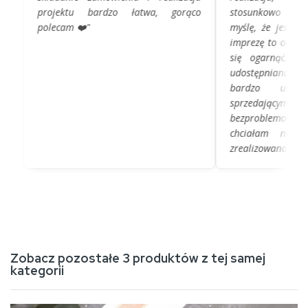
projektu bardzo łatwa, gorąco
stosunkowo niedużą
polecam ❤️"
myślę, że jeśli ktoś
imprezę to odpowiedn
się ogarnąć, platfo
udostępniana do 
bardzo ułatwia
sprzedającym/grafiki
bezproblemowy, p
chciałam nanieść,
zrealizowano."
Zobacz pozostałe 3 produktów z tej samej
kategorii