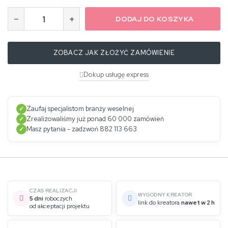
−
+
DODAJ DO KOSZYKA
ZOBACZ JAK ZŁOŻYĆ ZAMÓWIENIE
Dokup usługę express
Zaufaj specjalistom branży weselnej
✓
Zrealizowaliśmy już ponad 60 000 zamówień
✓
Masz pytania - zadzwoń 882 113 663
✓
CZAS REALIZACJI
WYGODNY KREATOR
5 dni
roboczych
link do kreatora
nawet w 2 h
od akceptacji projektu